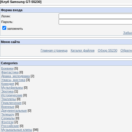
[
Клуб Samsung GT-S5230
]
Форма входа
Логин:
Пароль:
запомнить
Забыл
Меню сайта
Главная страница
Каталог файлов
Обзор S5230
Обратн
Categories
Боевики
[5]
Фантастика
[0]
Драма, мелодрама
[2]
Ужасы, мистика
[3]
Комедия
[4]
Мультфильмы
[0]
Эротика
[1]
Исторические
[0]
Триллеры
[0]
Приключения
[1]
Военные
[0]
Документальные
[0]
Телешоу
[0]
Сериалы
[0]
Фэнтези
[2]
Российские
[0]
Музыкальные клипы
[98]