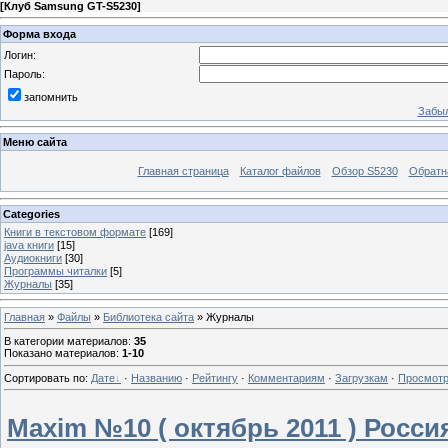
[
Клуб Samsung GT-S5230
]
Форма входа
Логин:
Пароль:
запомнить
Забыл
Меню сайта
Главная страница
Каталог файлов
Обзор S5230
Обратн
Categories
Книги в текстовом формате
[169]
java книги
[15]
Аудиокниги
[30]
Программы читалки
[5]
Журналы
[35]
Главная
»
Файлы
»
Библиотека сайта
» Журналы
В категории материалов
:
35
Показано материалов
:
1-10
Сортировать по
:
Дате
·
Названию
·
Рейтингу
·
Комментариям
·
Загрузкам
·
Просмот
Maxim №10 ( октябрь 2011 ) Росси