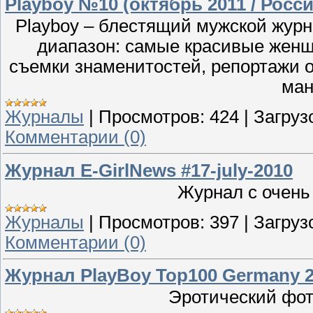
Playboy №10 (октябрь 2011 / Росси
Playboy – блестящий мужской жур
диапазон: самые красивые жен
съемки знаменитостей, репортажи о
ман
Журналы
|
Просмотров:
424
|
Загруз
Комментарии (0)
Журнал E-GirlNews #17-july-2010
Журнал с очен
Журналы
|
Просмотров:
397
|
Загруз
Комментарии (0)
Журнал PlayBoy Top100 Germany 
Эротический фот