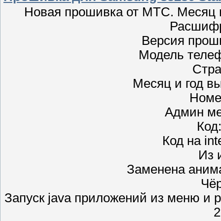
Новая прошивка от МТС. Месяц и
Расшифр
Версия прош
Модель теле
Стра
Месяц и год вы
Номе
Админ ме
Код:
Код на in
Из 
Заменена анима
Чё
Запуск java приложений из меню и ра
2