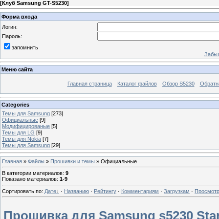
[
Клуб Samsung GT-S5230
]
Форма входа
Логин:
Пароль:
запомнить
Забыл
Меню сайта
Главная страница
Каталог файлов
Обзор S5230
Обратн
Categories
Темы для Samsung
[273]
Официальные
[9]
Модифицированые
[5]
Темы для LG
[9]
Темы для Nokia
[7]
Темы для Samsung
[29]
Главная
»
Файлы
»
Прошивки и темы
» Официальные
В категории материалов
:
9
Показано материалов
:
1-9
Сортировать по
:
Дате
·
Названию
·
Рейтингу
·
Комментариям
·
Загрузкам
·
Просмот
Прошивка для Samsung s5230 Sta