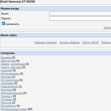
[
Клуб Samsung GT-S5230
]
Форма входа
Логин:
Пароль:
запомнить
Забыл
Меню сайта
Главная страница
Каталог файлов
Обзор S5230
Обратн
Categories
Боевики
[5]
Фантастика
[0]
Драма, мелодрама
[2]
Ужасы, мистика
[3]
Комедия
[4]
Мультфильмы
[0]
Эротика
[1]
Исторические
[0]
Триллеры
[0]
Приключения
[1]
Военные
[0]
Документальные
[0]
Телешоу
[0]
Сериалы
[0]
Фэнтези
[2]
Российские
[0]
Музыкальные клипы
[98]