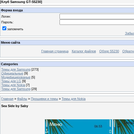
[
Клуб Samsung GT-S5230
]
Форма входа
Логин:
Пароль:
запомнить
Забыл
Меню сайта
Главная страница
Каталог файлов
Обзор S5230
Обратн
Categories
Темы для Samsung
[273]
Официальные
[9]
Модифицированые
[5]
Темы для LG
[9]
Темы для Nokia
[7]
Темы для Samsung
[29]
Главная
»
Файлы
»
Прошивки и темы
»
Темы для Nokia
Sea Side by Saby