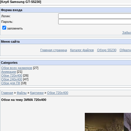
[
Клуб Samsung GT-S5230
]
Форма входа
Логин:
Пароль:
запомнить
Забыл
Меню сайта
Главная страница
Каталог файлов
Обзор S5230
Обратн
Categories
Обои всех размеров
[27]
Анимации
[21]
Обои 720x400
[26]
Обои 240x400
[47]
Обои для ПК
[18]
Главная
»
Файлы
»
Картинки
»
Обои 720x400
Обои на тему ЗИМА 720x400