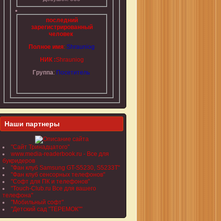
последний
зарегистрированный
человек
Полное имя
:
Shrauniog
НИК :
Shrauniog
Группа
:
Посетитель
Наши партнеры
"Сайт Тринадцатого"
www.media-readerbook.ru - Все для
букридеров
"Фан клуб Samsung GT-S5230, S5233T"
"Фан клуб сенсорных телефонов"
"Софт для ПК и телефонов"
"Touch-Club.ru Все для вашего
телефона"
"Мобильный софт"
"Детский сад "ТЕРЕМОК""