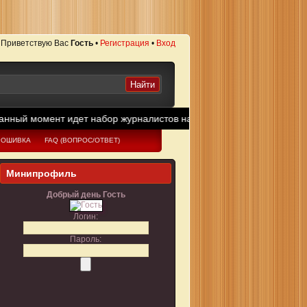
Приветствую Вас
Гость
•
Регистрация
•
Вход
ент идет набор журналистов на сайт! Принимаются все у кого есть
РОШИВКА
FAQ (ВОПРОС/ОТВЕТ)
Минипрофиль
Добрый день Гость
Логин:
Пароль: