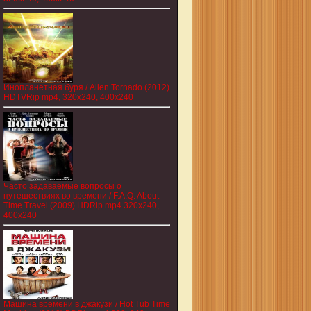
Инопланетная буря / Alien Tornado (2012)
HDTVRip mp4, 320x240, 400x240
Часто задаваемые вопросы о
путешествиях во времени / F.A.Q. About
Time Travel (2009) HDRip mp4 320x240,
400x240
Машина времени в джакузи / Hot Tub Time