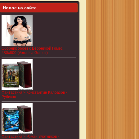
Новое на сайте
Сборник обоев с Вероникой Гомес
480x800 (Veronica Gomez)
Фантастика > Константин Калбазов -
Рубикон
Фантастика > Роман Злотников -