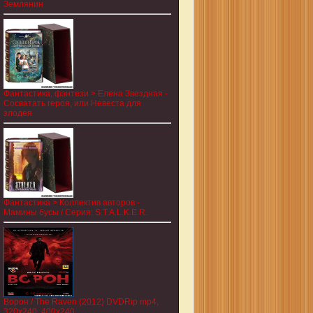
Землянин
Фантастика, фэнтези > Елена Звездная -
Сосватать героя, или Невеста для
злодея
Фантастика > Коллектив авторов -
Мамины бусы / Серия: S.T.A.L.K.E.R.
Ворон / The Raven (2012) DVDRip mp4,
320x240, 400x240