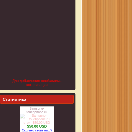
Для добавления необходима
авторизация
Статистика
Samsung-
touchphone.ru
$50.00 USD
Сколько стоит ваш?