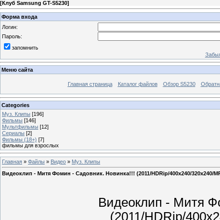
[
Клуб Samsung GT-S5230
]
Форма входа
Логин:
Пароль:
запомнить
Забыл
Меню сайта
Главная страница
Каталог файлов
Обзор S5230
Обратн
Categories
Муз. Клипы
[196]
Фильмы
[146]
Мультфильмы
[12]
Сериалы
[2]
Фильмы (18+)
[7]
фильмы для взрослых
Главная
»
Файлы
»
Видео
»
Муз. Клипы
Видеоклип - Митя Фомин - Садовник. Новинка!!! (2011/HDRip/400x240/320x240/M
Видеоклип - Митя Фо
(2011/HDRip/400x