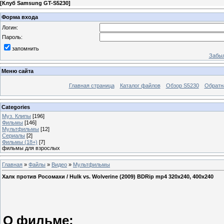
[
Клуб Samsung GT-S5230
]
Форма входа
Логин:
Пароль:
запомнить
Забыл
Меню сайта
Главная страница
Каталог файлов
Обзор S5230
Обратн
Categories
Муз. Клипы
[196]
Фильмы
[146]
Мультфильмы
[12]
Сериалы
[2]
Фильмы (18+)
[7]
фильмы для взрослых
Главная
»
Файлы
»
Видео
»
Мультфильмы
Халк против Росомахи / Hulk vs. Wolverine (2009) BDRip mp4 320x240, 400x240
О фильме: