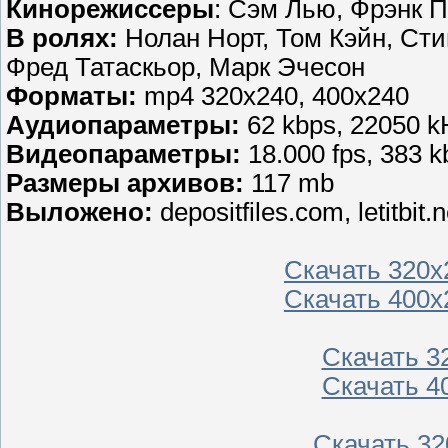
Кинорежиссеры
: Сэм Лью, Фрэнк 
В ролях:
Нолан Норт, Том Кэйн, Ст
Фред Татаскьор, Марк Эчесон
Форматы:
mp4 320x240, 400x240
Аудиопараметры:
62 kbps, 22050 k
Видеопараметры:
18.000 fps, 383 
Размеры архивов:
117 mb
Выложено:
depositfiles.com, letitbit.n
Скачать 320x2
Скачать 400x2
Скачать 320
Скачать 400
Скачать 320